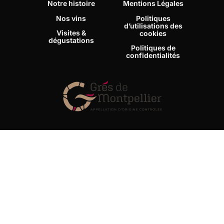
Notre histoire
Mentions Légales
Nos vins
Politiques
d’utilisations des
Visites &
cookies
dégustations
Politiques de
confidentialités
Nous contacter
MAS du NOVI
34530 Montagnac FRANCE
+33 (0)4.67.24.07.32
contact@masdunovi.com