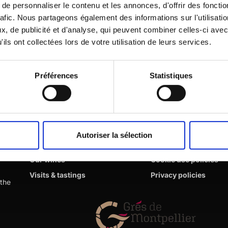
e personnaliser le contenu et les annonces, d'offrir des fonctio
OR
rafic. Nous partageons également des informations sur l'utilisati
, de publicité et d'analyse, qui peuvent combiner celles-ci avec
Continue with Facebook
ils ont collectées lors de votre utilisation de leurs services.
Continue with Google
Préférences
Statistiques
The farmhouse
Information
Autoriser la sélection
Our story
Legal notices
Our wines
Cookie use policies
Visits & tastings
Privacy policies
 the