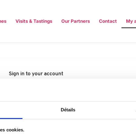
nes
Visits & Tastings
Our Partners
Contact
My 
Sign in to your account
Forgot?
Détails
Continue
des cookies.